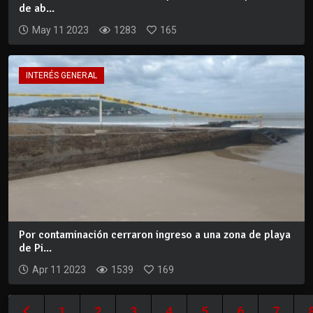
de ab...
May 11 2023
1283
165
INTERÉS GENERAL
Por contaminación cerraron ingreso a una zona de playa
de Pi...
Apr 11 2023
1539
169
1
2
3
4
5
6
7