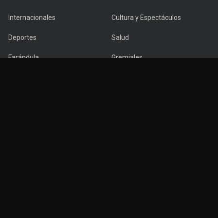
Internacionales
Cultura y Espectáculos
Deportes
Salud
Farándula
Gremiales
Empresariales
Copyright © 2022 PuntaNews.com.uy - All Rights Reserved.