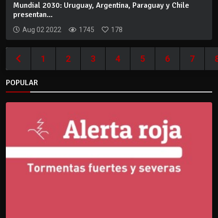
Mundial 2030: Uruguay, Argentina, Paraguay y Chile
presentan...
Aug 02 2022
1745
178
1
2
3
4
5
6
7
POPULAR