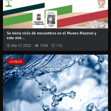
Se inicia ciclo de encuentros en el Museo Mazzoni y
este mié...
Mar 21 2023
1538
115
LOCALES