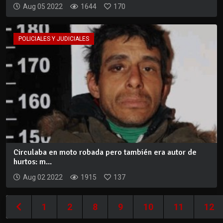
Aug 05 2022
1644
170
POLICIALES Y JUDICIALES
Circulaba en moto robada pero también era autor de
hurtos: m...
Aug 02 2022
1915
137
1
2
8
9
10
11
12