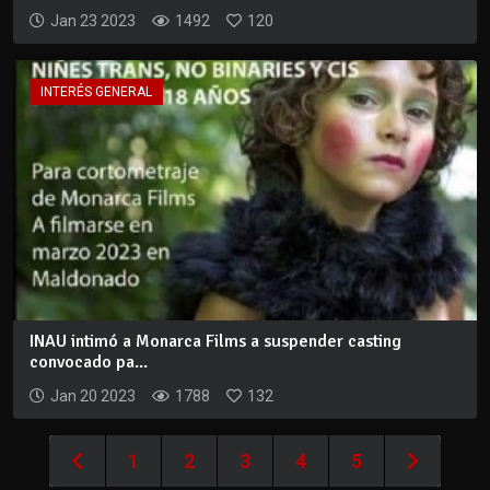
Jan 23 2023
1492
120
INTERÉS GENERAL
INAU intimó a Monarca Films a suspender casting
convocado pa...
Jan 20 2023
1788
132
1
2
3
4
5