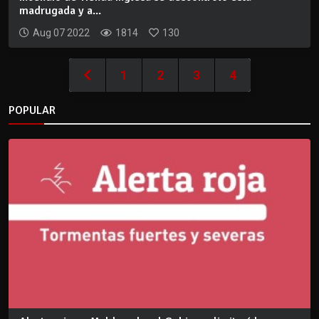
madrugada y a...
Aug 07 2022
1814
130
1
2
3
4
POPULAR