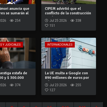
imori anuncia que
CIPEM advirtió que el
ares se sumarán al
conflicto de la construcción
ya afecta...
2026
254
Jul 25 2026
338
151
S Y JUDICIALES
INTERNACIONALES
nvestiga estafa de
La UE multa a Google con
00 y $ 300.000
890 millones de euros por
..
infringir...
2026
374
Jul 23 2026
255
127