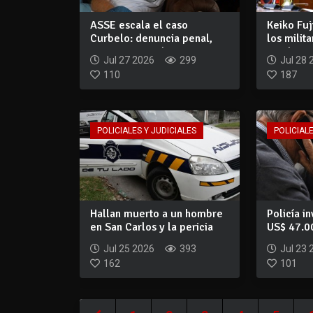
ASSE escala el caso
Keiko Fuj
Curbelo: denuncia penal,
los milit
sumario y ampli...
comba...
Jul 27 2026
299
Jul 28 
110
187
POLICIALES Y JUDICIALES
POLICIALE
Hallan muerto a un hombre
Policía i
en San Carlos y la pericia
US$ 47.0
convier...
contra un.
Jul 25 2026
393
Jul 23 
162
101