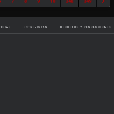
6
7
8
9
10
348
349
TICIAS
ENTREVISTAS
DECRETOS Y RESOLUCIONES