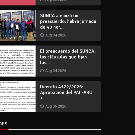
SUNCA alcanzó un
preacuerdo: habrá jornada
de 40 hor...
Aug 04 2026
El preacuerdo del SUNCA:
las cláusulas que fijan
las...
Aug 04 2026
Decreto 4122/2026:
Aprobación del PAI FARO
+
Aug 06 2026
DES