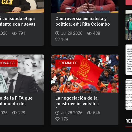
á consolida etapa
Controversia animalista y
miento con nuevas
política: edil Rita Colombo
pidió...
2026
791
Jul 29 2026
438
169
CIONALES
GREMIALES
o de la FIFA que
La negociación de la
 al mundo del
construcción volvió a
frenarse: el SUNC...
2026
279
Jul 28 2026
546
176
RE