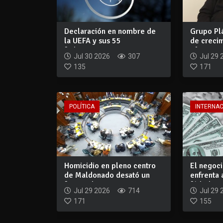
Declaración en nombre de
Grupo Pl
la UEFA y sus 55
de creci
federaciones nacio...
oficinas...
Jul 30 2026
307
Jul 29 
135
171
POLÍTICA
INTERNA
Homicidio en pleno centro
El negoci
de Maldonado desató un
enfrenta
fuerte choq...
fútbol
Jul 29 2026
714
Jul 29 
171
155