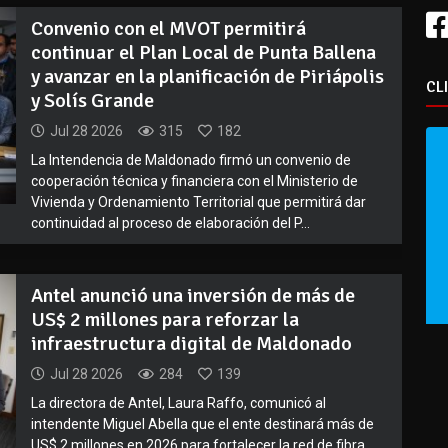
Convenio con el MVOT permitirá
continuar el Plan Local de Punta Ballena
y avanzar en la planificación de Piriápolis
CL
y Solís Grande
Jul 28 2026
315
182
La Intendencia de Maldonado firmó un convenio de
cooperación técnica y financiera con el Ministerio de
Vivienda y Ordenamiento Territorial que permitirá dar
continuidad al proceso de elaboración del P...
Antel anunció una inversión de más de
US$ 2 millones para reforzar la
infraestructura digital de Maldonado
Jul 28 2026
284
139
La directora de Antel, Laura Raffo, comunicó al
intendente Miguel Abella que el ente destinará más de
US$ 2 millones en 2026 para fortalecer la red de fibra