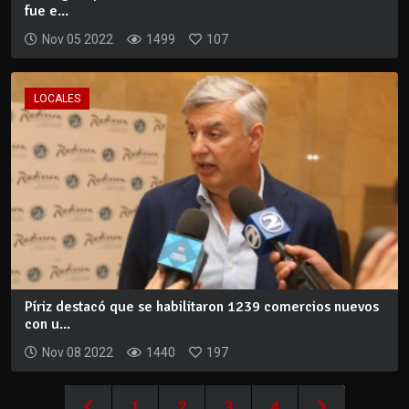
fue e...
Nov 05 2022
1499
107
LOCALES
Píriz destacó que se habilitaron 1239 comercios nuevos
con u...
Nov 08 2022
1440
197
1
2
3
4