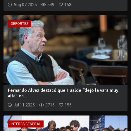
Aug 07 2025
549
153
DEPORTES
Fernando Álvez destacó que Hualde “dejó la vara muy
alta” en...
Jul 11 2025
3716
155
INTERÉS GENERAL