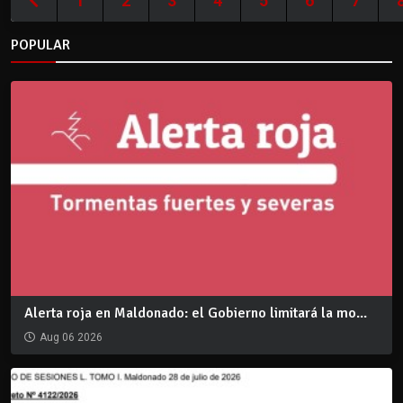
1
2
3
4
5
6
7
POPULAR
Alerta roja en Maldonado: el Gobierno limitará la mo...
Aug 06 2026