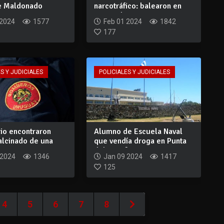
de Maldonado
narcotráfico: balearon en
una pare...
San Carlo...
 2024
1577
Feb 01 2024
1842
177
S Y JUDICIALES
POLICIALES Y JUDICIALES
dio encontraron
Alumno de Escuela Naval
alcinado de una
que vendía droga en Punta
es...
del Este f...
 2024
1346
Jan 09 2024
1417
125
4
5
6
7
8