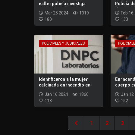
calle: policía investiga
Policía 
conexión...
detuvo a 
Mar 25 2024
1019
Feb 16
180
133
POLICIALES Y JUDICIALES
POLICIALE
Identificaron a la mujer
En incen
calcinada en incendio en
cuerpo c
Maldonado...
mujer: inv
Jan 16 2024
1860
Jan 12
113
152
1
2
3