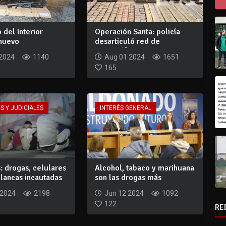
 del Interior
Operación Santa: policía
 nuevo
desarticuló red de
ento para com...
narcotráfico en...
 2024
1140
Aug 01 2024
1651
165
S Y JUDICIALES
INTERÉS GENERAL
: drogas, celulares
Alcohol, tabaco y marihuana
lancas incautadas
son las drogas más
consumidas en...
 2024
2198
Jun 12 2024
1092
122
RE