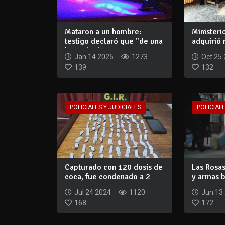
Mataron a un hombre:
Ministerio
testigo declaró que "de una
adquirió
boca de dro...
equipami
Jan 14 2025
1273
Oct 25
139
132
POLICIALES Y JUDICIALES
POLICIALE
Capturado con 120 dosis de
Las Rosas
coca, fue condenado a 2
y armas b
años de c...
en l...
Jul 24 2024
1120
Jun 13
168
172