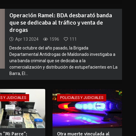
Operación Ramel: BDA desbarató banda
que se dedicaba al tráfico y venta de
drogas
Apr 13 2024
1596
111
Desde octubre del año pasado, la Brigada
Departamental Antidrogas de Maldonado investigaba a
una banda criminal que se dedicaba a la
comercialización y distribución de estupefacientes en La
Barra, El...
S Y JUDICIALES
POLICIALES Y JUDICIALES
n "Mi Parce":
Otra muerte vinculada al