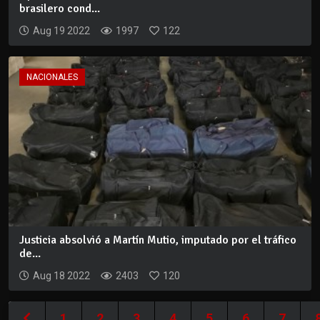
brasilero cond...
Aug 19 2022
1997
122
NACIONALES
Justicia absolvió a Martín Mutio, imputado por el tráfico
de...
Aug 18 2022
2403
120
1
2
3
4
5
6
7