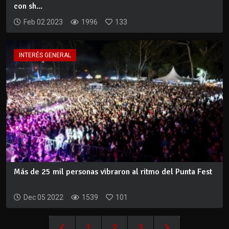
con sh...
Feb 02 2023
1996
133
INTERÉS GENERAL
Más de 25 mil personas vibraron al ritmo del Punta Fest
Dec 05 2022
1539
101
1
2
3