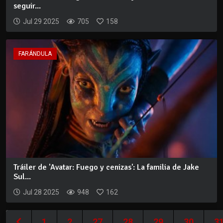
seguir...
Jul 29 2025
705
158
FARÁNDULA
Tráiler de 'Avatar: Fuego y cenizas': La familia de Jake
Sul...
Jul 28 2025
948
162
1
2
27
28
29
30
3