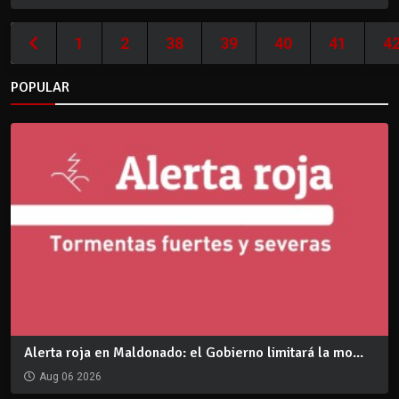
1
2
38
39
40
41
4
POPULAR
Alerta roja en Maldonado: el Gobierno limitará la mo...
Aug 06 2026