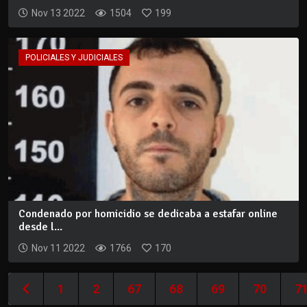
Nov 13 2022
1504
199
POLICIALES Y JUDICIALES
Condenado por homicidio se dedicaba a estafar online
desde l...
Nov 11 2022
1766
170
1
2
67
68
69
70
7