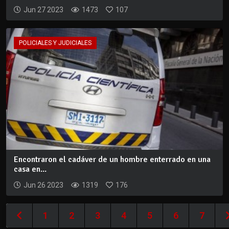
Jun 27 2023
1473
107
POLICIALES Y JUDICIALES
Encontraron el cadáver de un hombre enterrado en una
casa en...
Jun 26 2023
1319
176
1
2
3
4
5
6
7