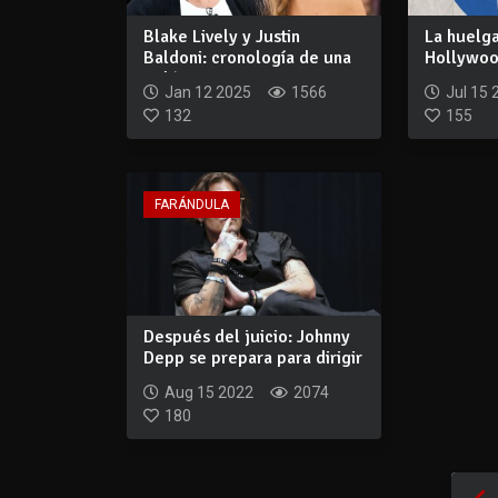
Blake Lively y Justin
La huelga
Baldoni: cronología de una
Hollywoo
polémica qu...
escritores
Jan 12 2025
1566
Jul 15 
132
155
FARÁNDULA
Después del juicio: Johnny
Depp se prepara para dirigir
su p...
Aug 15 2022
2074
180