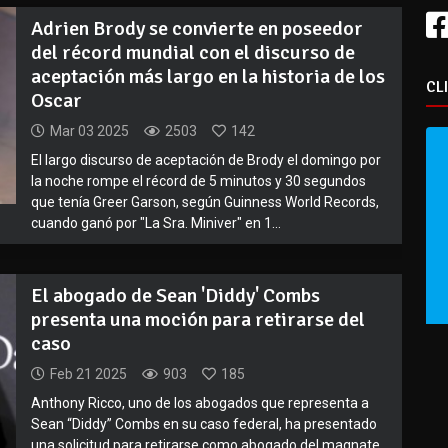
Adrien Brody se convierte en poseedor
del récord mundial con el discurso de
aceptación más largo en la historia de los
CL
Oscar
Mar 03 2025
2503
142
El largo discurso de aceptación de Brody el domingo por
la noche rompe el récord de 5 minutos y 30 segundos
que tenía Greer Garson, según Guinness World Records,
cuando ganó por "La Sra. Miniver" en 1...
El abogado de Sean 'Diddy' Combs
presenta una moción para retirarse del
caso
Feb 21 2025
903
185
Anthony Ricco, uno de los abogados que representa a
Sean “Diddy” Combs en su caso federal, ha presentado
una solicitud para retirarse como abogado del magnate