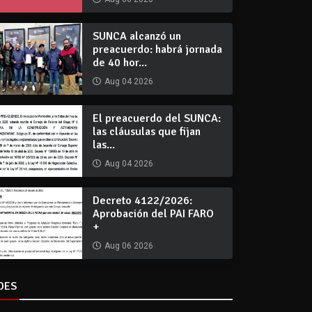
SUNCA alcanzó un
preacuerdo: habrá jornada
de 40 hor...
Aug 04 2026
El preacuerdo del SUNCA:
las cláusulas que fijan
las...
Aug 04 2026
Decreto 4122/2026:
Aprobación del PAI FARO
+
Aug 06 2026
DES