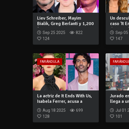
Liev Schreiber, Mayim
Un descu
Bialik, Greg Berlanti y 1,200
caso 'It E
figuras...
desencad
Sep 25 2025
822
Sep 05
124
147
FARÁNDULA
FARÁNDU
La actriz de It Ends With Us,
Jurado en
Isabela Ferrer, acusa a
llega a u
Justin...
carg...
Aug 18 2025
699
Jul 01 
128
101