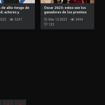
 de alto riesgo de
Oscar 2023: estos son los
d: actores y
ganadores de los premios
...
de la Aca...
2023
5247
Mar 13 2023
3494
123