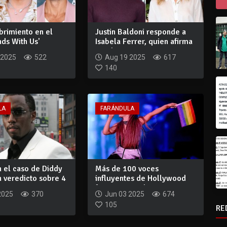
brimiento en el
Justin Baldoni responde a
nds With Us'
Isabela Ferrer, quien afirma
ena u...
que l...
 2025
522
Aug 19 2025
617
140
LA
FARÁNDULA
 el caso de Diddy
Más de 100 voces
n veredicto sobre 4
influyentes de Hollywood
firman carta abier...
2025
370
Jun 03 2025
674
105
RE