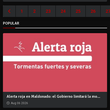
1
2
23
24
25
26
2
POPULAR
Alerta roja en Maldonado: el Gobierno limitará la mo...
Aug 06 2026