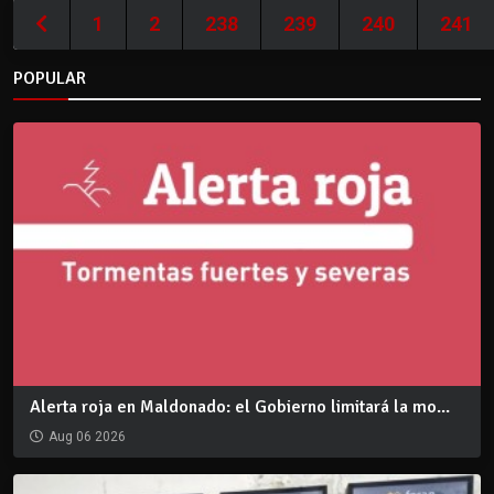
1
2
238
239
240
241
POPULAR
Alerta roja en Maldonado: el Gobierno limitará la mo...
Aug 06 2026