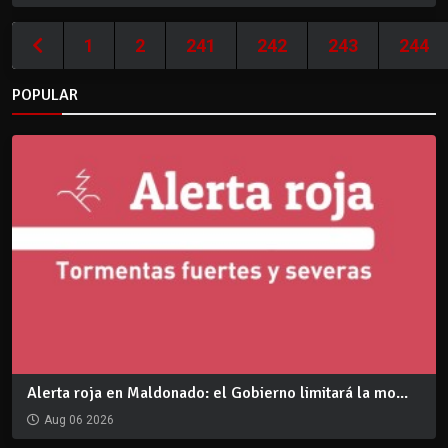
1
2
241
242
243
244
POPULAR
Alerta roja en Maldonado: el Gobierno limitará la mo...
Aug 06 2026