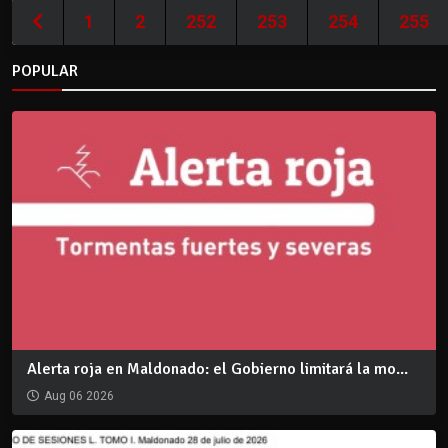
1
2
252
253
254
255
POPULAR
Alerta roja en Maldonado: el Gobierno limitará la mo...
Aug 06 2026