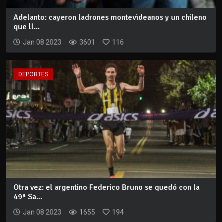
Adelanto: cayeron ladrones montevideanos y un chileno
que ll...
Jan 08 2023
3601
116
DEPORTES
Otra vez: el argentino Federico Bruno se quedó con la
49ª Sa...
Jan 08 2023
1655
194