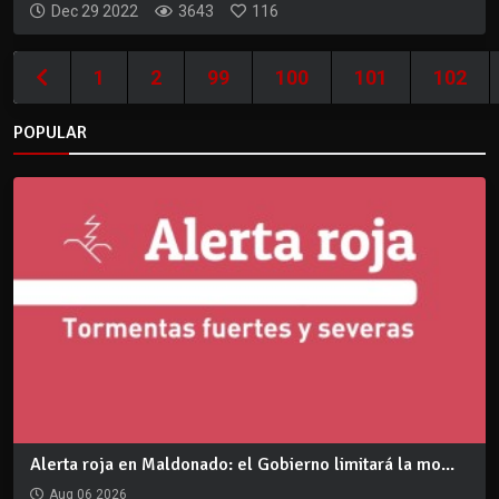
Dec 29 2022
3643
116
1
2
99
100
101
102
POPULAR
Alerta roja en Maldonado: el Gobierno limitará la mo...
Aug 06 2026