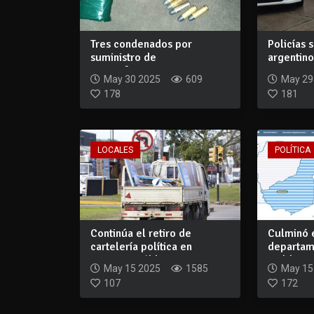
Tres condenados por
Policías 
suministro de
argentino
estupefacientes en
con...
May 30 2025
609
May 29
Maldona...
178
181
LOCALES
POLÍTICA
Continúa el retiro de
Culminó e
cartelería política en
departam
espacios públic...
Maldonado
May 15 2025
1585
May 15
107
172