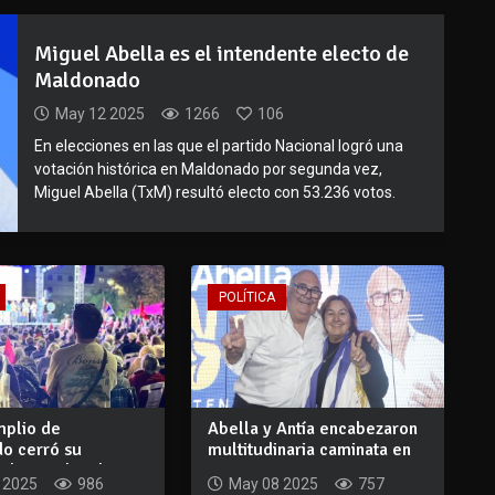
Miguel Abella es el intendente electo de
Maldonado
May 12 2025
1266
106
En elecciones en las que el partido Nacional logró una
votación histórica en Maldonado por segunda vez,
Miguel Abella (TxM) resultó electo con 53.236 votos.
POLÍTICA
mplio de
Abella y Antía encabezaron
o cerró su
multitudinaria caminata en
lectoral en la...
San Ca...
 2025
986
May 08 2025
757