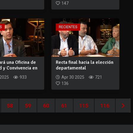
147
S
RECIENTES
ará una Oficina de
Recta final hacia la elección
d y Convivencia en
departamental
 2025
933
Apr 30 2025
721
136
58
59
60
61
115
116