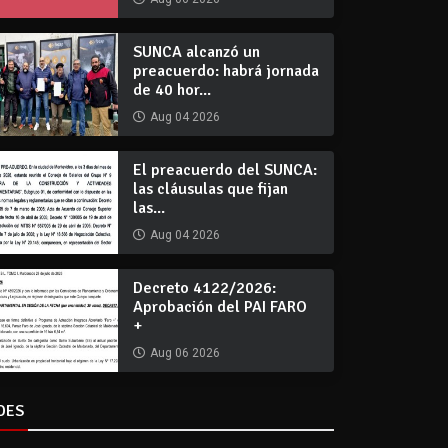
SUNCA alcanzó un
preacuerdo: habrá jornada
de 40 hor...
Aug 04 2026
El preacuerdo del SUNCA:
las cláusulas que fijan
las...
Aug 04 2026
Decreto 4122/2026:
Aprobación del PAI FARO
+
Aug 06 2026
DES