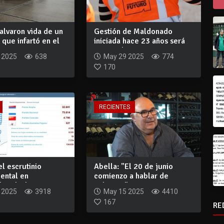
salvaron vida de un
Gestión de Maldonado
 que infartó en el
iniciada hace 23 años será
retomada a n...
 2025
638
May 29 2025
774
170
RECIENTES
l escrutinio
Abella: "El 20 de junio
ental en
comienzo a hablar de
: Chiche Gra...
gabinete"
 2025
3918
May 15 2025
4410
167
RE