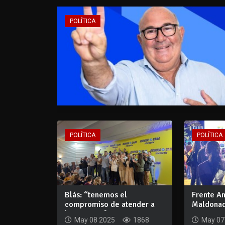
POLÍTICA
POLÍTICA
POLÍTICA
Blás: “tenemos el
Frente A
compromiso de atender a
Maldonad
los que no fueron...
campaña e
May 08 2025
1868
May 07