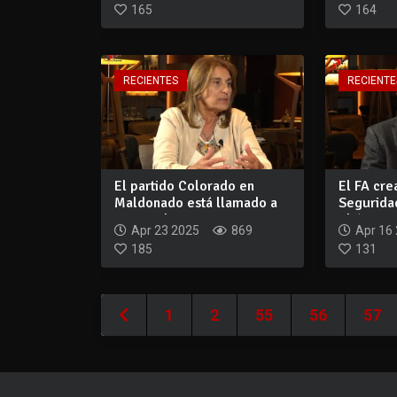
165
164
RECIENTES
RECIENTE
El partido Colorado en
El FA cre
Maldonado está llamado a
Segurida
romper las m...
el ám...
Apr 23 2025
869
Apr 16
185
131
1
2
55
56
57