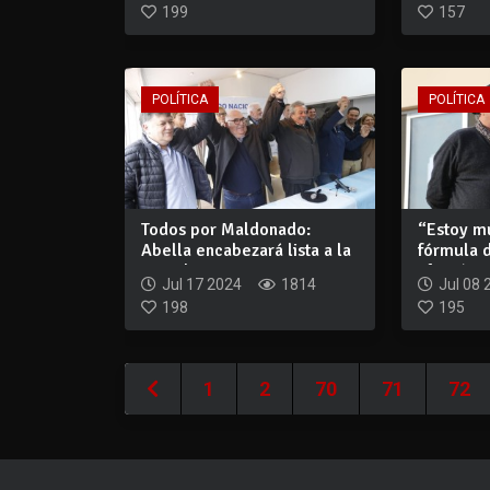
199
157
POLÍTICA
POLÍTICA
Todos por Maldonado:
“Estoy m
Abella encabezará lista a la
fórmula d
intendenci...
afirmó An
Jul 17 2024
1814
Jul 08 
198
195
1
2
70
71
72