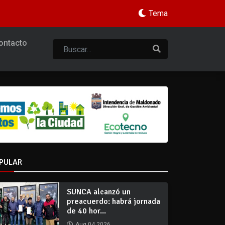
Tema
ontacto
PULAR
SUNCA alcanzó un
preacuerdo: habrá jornada
de 40 hor...
Aug 04 2026