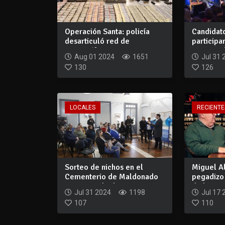
Operación Santa: policía
Candidat
desarticuló red de
participa
narcotráfico en...
evento pú
Aug 01 2024
1651
Jul 31 
130
126
LOCALES
RECIENTE
Sorteo de nichos en el
Miguel Ab
Cementerio de Maldonado
pegadizo 
acompasa la d...
de l...
Jul 31 2024
1198
Jul 17 
107
110