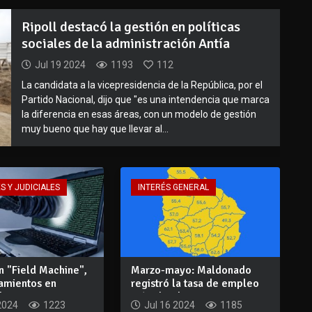
Ripoll destacó la gestión en políticas
sociales de la administración Antía
Jul 19 2024
1193
112
La candidata a la vicepresidencia de la República, por el
Partido Nacional, dijo que "es una intendencia que marca
la diferencia en esas áreas, con un modelo de gestión
muy bueno que hay que llevar al...
S Y JUDICIALES
INTERÉS GENERAL
n "Field Machine",
Marzo-mayo: Maldonado
namientos en
registró la tasa de empleo
, p...
más alta de...
2024
1223
Jul 16 2024
1185