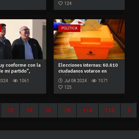
124
POLÍTICA
uy conforme con la
Elecciones internas: 60.610
e mi partido”,
ciudadanos votaron en
...
Maldonado
2024
1061
Jul 08 2024
1071
125
73
74
75
76
114
115