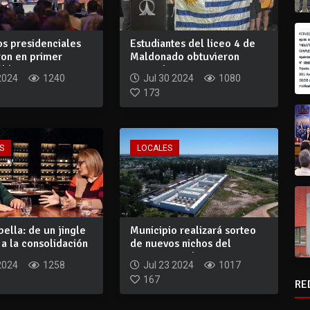
os presidenciales
Estudiantes del liceo 4 de
ron en primer
Maldonado obtuvieron
bl...
segundo pues...
2024
1240
Jul 30 2024
1080
173
S
LOCALES
ella: de un jingle
Municipio realizará sorteo
a la consolidación
de nuevos nichos del
cementerio d...
2024
1258
Jul 23 2024
1017
167
RE