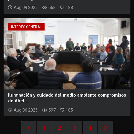
Aug 09 2025
668
188
INTERÉS GENERAL
Iluminación y cuidado del medio ambiente compromisos
de Abel...
Aug 06 2025
597
185
1
2
3
4