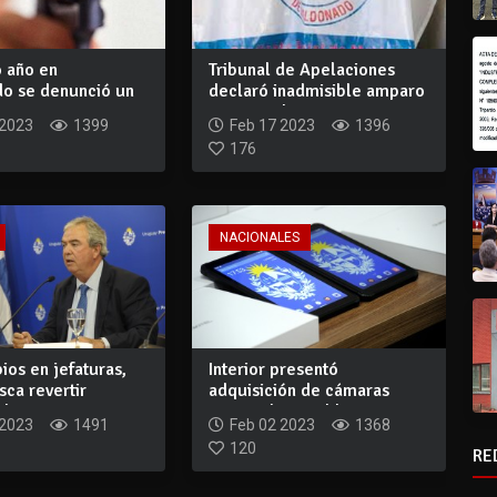
o año en
Tribunal de Apelaciones
o se denunció un
declaró inadmisible amparo
a sesenta...
presentad...
 2023
1399
Feb 17 2023
1396
176
NACIONALES
os en jefaturas,
Interior presentó
ca revertir
adquisición de cámaras
e ra...
corporales y tablet...
 2023
1491
Feb 02 2023
1368
120
RE