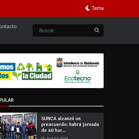
Tema
ontacto
PULAR
SUNCA alcanzó un
preacuerdo: habrá jornada
de 40 hor...
Aug 04 2026