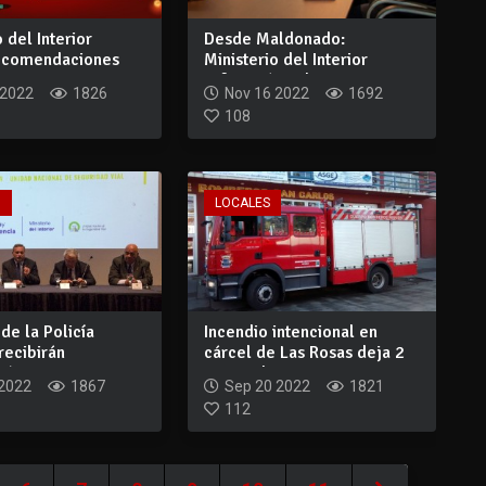
 del Interior
Desde Maldonado:
recomendaciones
Ministerio del Interior
rar...
reforzará vigilanci...
 2022
1826
Nov 16 2022
1692
108
O
LOCALES
de la Policía
Incendio intencional en
recibirán
cárcel de Las Rosas deja 2
ión en se...
quemados...
 2022
1867
Sep 20 2022
1821
112