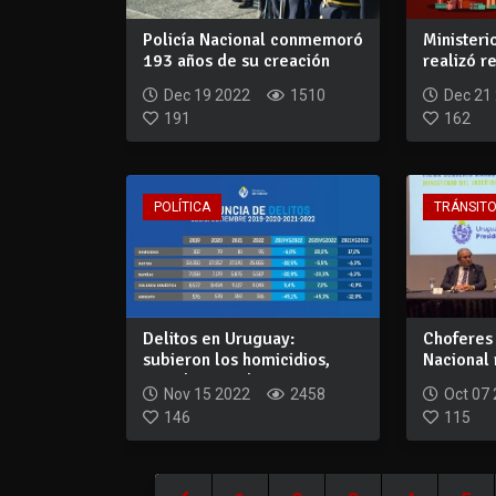
Policía Nacional conmemoró
Ministerio
193 años de su creación
realizó 
para comp
Dec 19 2022
1510
Dec 21
191
162
POLÍTICA
TRÁNSIT
Delitos en Uruguay:
Choferes 
subieron los homicidios,
Nacional 
pero bajaron la...
capacitac
Nov 15 2022
2458
Oct 07
146
115