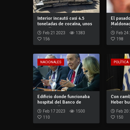
Interior incautó casi 4.5
El pasad
toneladas de cocaína, unos
Maldonad
52 mill...
hurto cad
Feb 21 2023
1383
Feb 24
156
198
NACIONALES
POLÍTICA
Edificio donde funcionaba
Con cambi
hospital del Banco de
Heber bus
Seguros albe...
aumento d
Feb 17 2023
1500
Feb 20
110
150