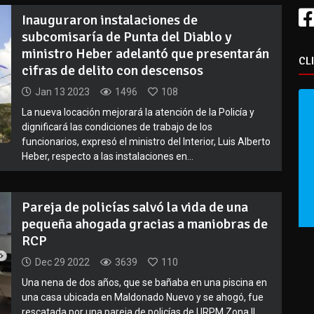
Inauguraron instalaciones de
subcomisaría de Punta del Diablo y
ministro Heber adelantó que presentarán
CL
cifras de delito con descensos
Jan 13 2023
1496
108
La nueva locación mejorará la atención de la Policía y
dignificará las condiciones de trabajo de los
funcionarios, expresó el ministro del Interior, Luis Alberto
Heber, respecto a las instalaciones en...
Pareja de policías salvó la vida de una
pequeña ahogada gracias a maniobras de
RCP
Dec 29 2022
3639
110
Una nena de dos años, que se bañaba en una piscina en
una casa ubicada en Maldonado Nuevo y se ahogó, fue
rescatada por una pareja de policías de URPM Zona II