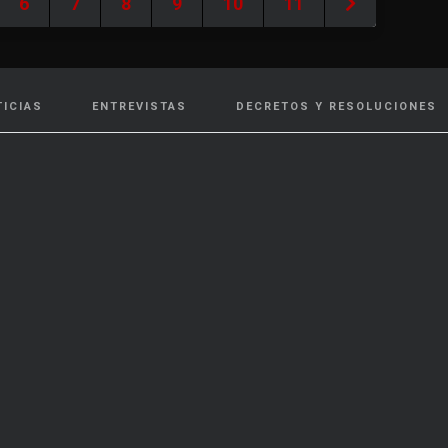
6
7
8
9
10
11
TICIAS
ENTREVISTAS
DECRETOS Y RESOLUCIONES