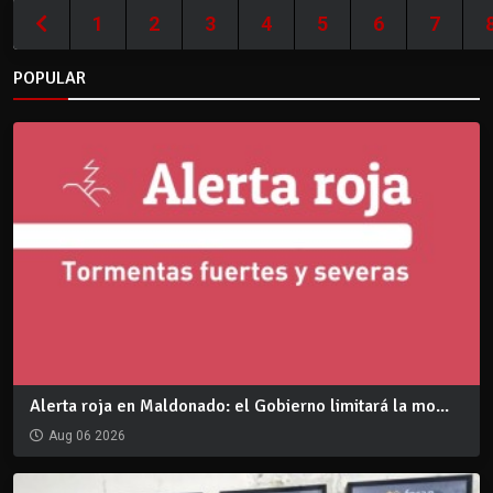
1
2
3
4
5
6
7
POPULAR
Alerta roja en Maldonado: el Gobierno limitará la mo...
Aug 06 2026