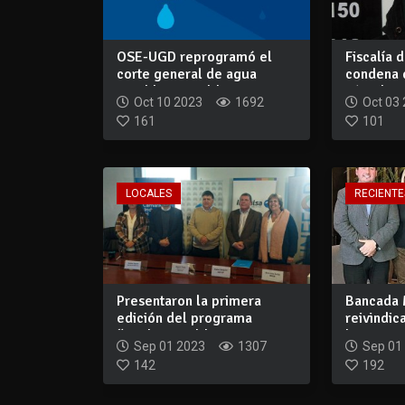
OSE-UGD reprogramó el
Fiscalía 
corte general de agua
condena 
potable en Maldo...
cárcel pa.
Oct 10 2023
1692
Oct 03
161
101
LOCALES
RECIENTE
Presentaron la primera
Bancada
edición del programa
reivindic
“Acelera Maldona...
logros pa
Sep 01 2023
1307
Sep 01
142
192