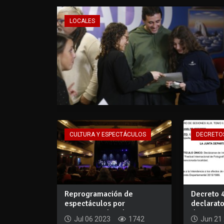
LOCALES
CULTURA Y ESPECTÁCULOS
DECRETO
Reprogramación de
Decreto 
espectáculos por
declarato
vacaciones de julio en Te...
departame
Jul 06 2023
1742
Jun 21