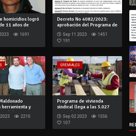
de homicidios logró
Decreto No 4082/2023:
de 11 años de
aprobación del Programa de
..
Actuación I...
 2023
1691
Sep 11 2023
1451
191
S
GREMIALES
 Maldonado
Programa de vivienda
a herramienta y
sindical llega a las 3.027
ra el de...
viviendas en...
 2023
2210
Sep 02 2023
1556
107
RE