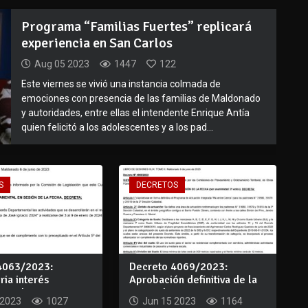
Programa “Familias Fuertes” replicará
experiencia en San Carlos
Aug 05 2023
1447
122
Este viernes se vivió una instancia colmada de
emociones con presencia de las familias de Maldonado
y autoridades, entre ellas el intendente Enrique Antía
quien felicitó a los adolescentes y a los pad...
S
DECRETOS
4063/2023:
Decreto 4069/2023:
ria interés
Aprobación definitiva de la
ntal, Festi...
Junta al Prog...
 2023
1027
Jun 15 2023
1164