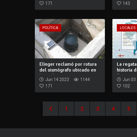
171
143
POLÍTICA
LOCALES
Elinger reclamó por rotura
La regata
del sismógrafo ubicado en
historia 
la ciud...
lleg...
Jun 14 2023
1144
Jun 03
171
102
1
2
3
4
5