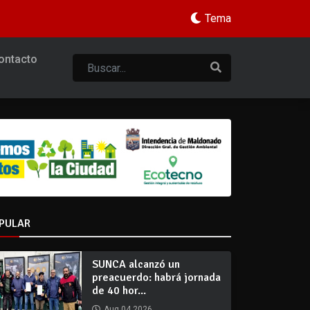
Tema
ontacto
PULAR
SUNCA alcanzó un
preacuerdo: habrá jornada
de 40 hor...
Aug 04 2026