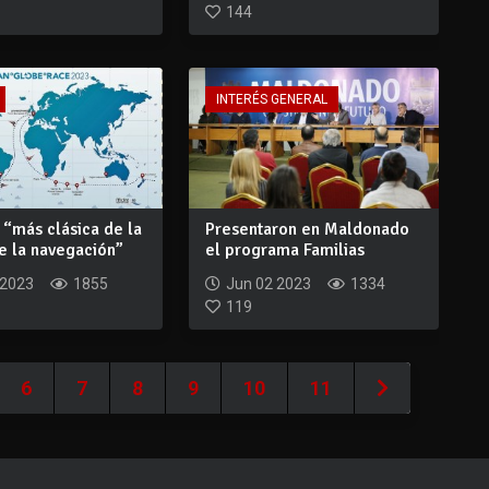
144
INTERÉS GENERAL
 “más clásica de la
Presentaron en Maldonado
de la navegación”
el programa Familias
Fuertes
 2023
1855
Jun 02 2023
1334
119
6
7
8
9
10
11