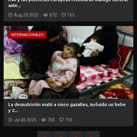
ante...
Aug 23 2025
672
165
INTERNACIONALES
La desnutrición mató a cinco gazatíes, incluido un bebe
y 2...
Jul 26 2025
705
193