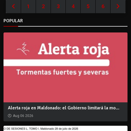
1
2
3
4
5
6
POPULAR
Alerta roja en Maldonado: el Gobierno limitará la mo...
Aug 06 2026