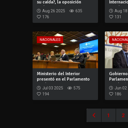
su caída?, la oposición
Internaci
rechaza su...
Locales
Aug 26 2025
635
Aug 18
176
131
NACIONALES
NACIONA
Ministerio del Interior
Gobierno
presentó en el Parlamento
Parlamen
su plan es...
Rendición
Jul 03 2025
575
Jun 02
194
186
1
2