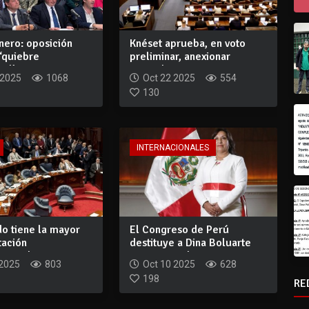
inero: oposición
Knéset aprueba, en voto
‘quiebre
preliminar, anexionar
al’ e...
Cisjordania
 2025
1068
Oct 22 2025
554
130
INTERNACIONALES
o tiene la mayor
El Congreso de Perú
tación
destituye a Dina Boluarte
aria de su...
como president...
 2025
803
Oct 10 2025
628
198
RE