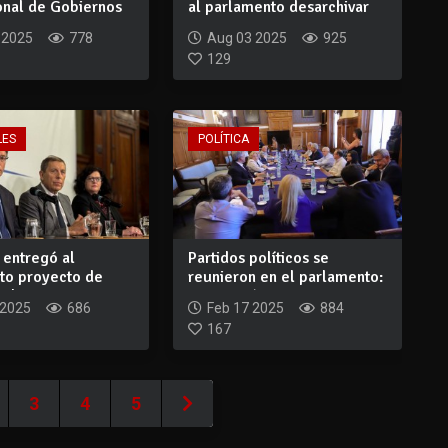
onal de Gobiernos
al parlamento desarchivar
proyect...
 2025
778
Aug 03 2025
925
129
LES
POLÍTICA
 entregó al
Partidos políticos se
to proyecto de
reunieron en el parlamento:
 de Cuen...
integració...
 2025
686
Feb 17 2025
884
167
3
4
5