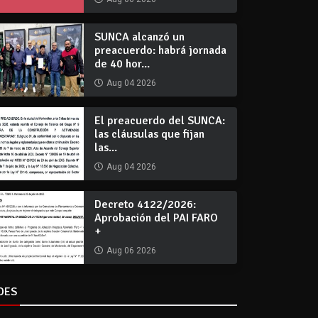
SUNCA alcanzó un
preacuerdo: habrá jornada
de 40 hor...
Aug 04 2026
El preacuerdo del SUNCA:
las cláusulas que fijan
las...
Aug 04 2026
Decreto 4122/2026:
Aprobación del PAI FARO
+
Aug 06 2026
DES