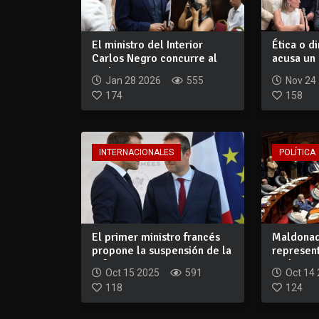
El ministro del Interior
Ética o d
Carlos Negro concurre al
acusa un 
Parlamento...
institucion
Jan 28 2026
555
Nov 24
174
158
INTERNACIONALES
POLÍTICA
El primer ministro francés
Maldonad
propone la suspensión de la
represen
refor...
parlament
Oct 15 2025
591
Oct 14
118
124