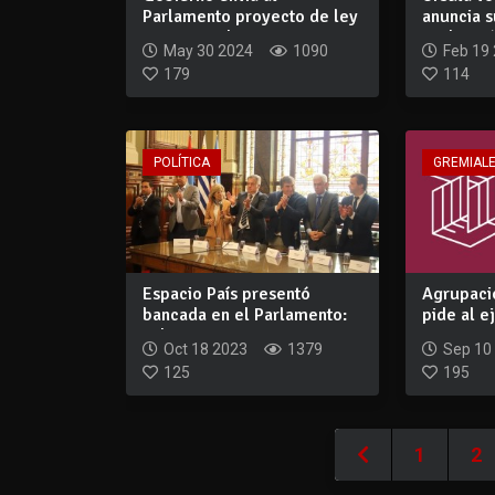
Parlamento proyecto de ley
anuncia s
para crear bare...
reelecció
May 30 2024
1090
Feb 19
179
114
POLÍTICA
GREMIAL
Espacio País presentó
Agrupació
bancada en el Parlamento:
pide al e
wilsonistas...
con ur...
Oct 18 2023
1379
Sep 10
125
195
1
2