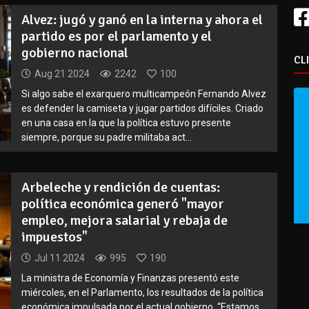
Alvez: jugó y ganó en la interna y ahora el
partido es por el parlamento y el
gobierno nacional
CL
Aug 21 2024
2242
100
Si algo sabe el exarquero multicampeón Fernando Alvez
es defender la camiseta y jugar partidos difíciles. Criado
en una casa en la que la política estuvo presente
siempre, porque su padre militaba act...
Arbeleche y rendición de cuentas:
política económica generó "mayor
empleo, mejora salarial y rebaja de
impuestos"
Jul 11 2024
995
190
La ministra de Economía y Finanzas presentó este
miércoles, en el Parlamento, los resultados de la política
económica impulsada por el actual gobierno. “Estamos