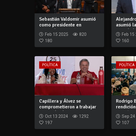
Sebastián Valdomir asumió
Alejandr
como presidente en
asumió la
Diputados invit...
Senado ha
Feb 15 2025
820
Feb 15
180
160
POLÍTICA
POLÍTICA
Capillera y Álvez se
Rodrigo 
comprometieron a trabajar
rendición
juntos desde...
gestión pa
Oct 13 2024
1292
Sep 24
197
107