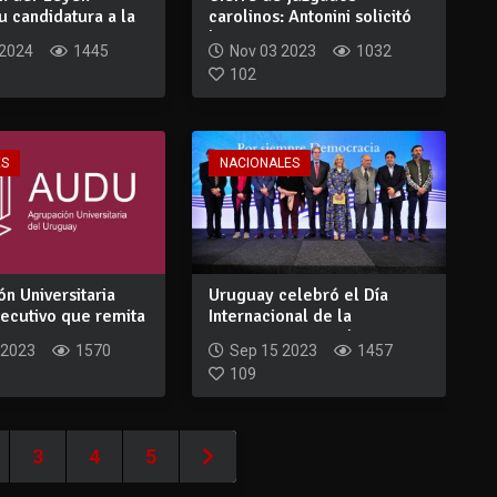
u candidatura a la
carolinos: Antonini solicitó
n...
la comparece...
 2024
1445
Nov 03 2023
1032
102
ES
NACIONALES
n Universitaria
Uruguay celebró el Día
jecutivo que remita
Internacional de la
Democracia con el...
 2023
1570
Sep 15 2023
1457
109
3
4
5