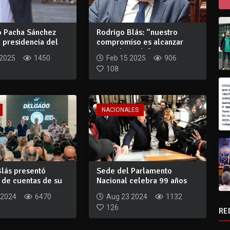
o Pacha Sánchez
Rodrigo Blás: “nuestro
 presidencia del
compromiso es alcanzar
s...
acuerdos y def...
 2025
1450
Feb 15 2025
906
108
NACIONALES
Blás presentó
Sede del Parlamento
 de cuentas de su
Nacional celebra 99 años
r...
 2024
6470
Aug 23 2024
1132
126
RE