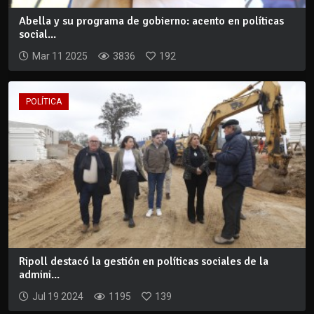
Abella y su programa de gobierno: acento en políticas
social...
Mar 11 2025
3836
192
POLÍTICA
Ripoll destacó la gestión en políticas sociales de la
admini...
Jul 19 2024
1195
139