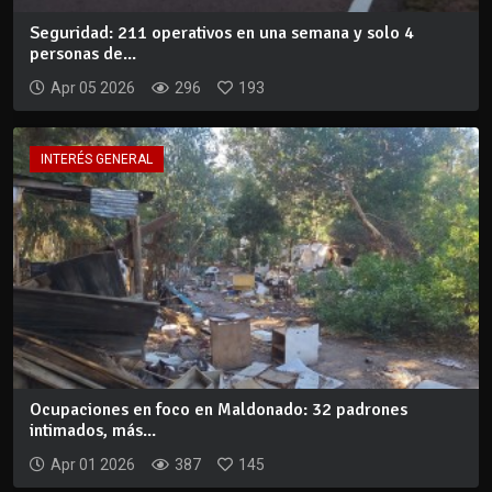
Seguridad: 211 operativos en una semana y solo 4
personas de...
Apr 05 2026
296
193
INTERÉS GENERAL
Ocupaciones en foco en Maldonado: 32 padrones
intimados, más...
Apr 01 2026
387
145