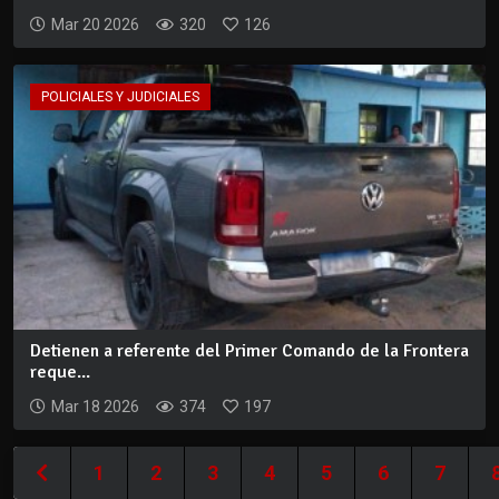
Mar 20 2026
320
126
POLICIALES Y JUDICIALES
Detienen a referente del Primer Comando de la Frontera
reque...
Mar 18 2026
374
197
1
2
3
4
5
6
7