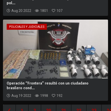
pol...
Aug 20 2022
1801
107
POLICIALES Y JUDICIALES
Operación “Frontera” resultó con un ciudadano
brasilero cond...
Aug 19 2022
1998
192
1
2
20
21
22
23
2