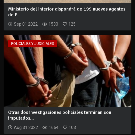
Ministerio del Interior dispondrá de 199 nuevos agentes
de P...
Sep 01 2022
1530
125
POLICIALES Y JUDICIALES
Otras dos investigaciones policiales terminan con
imputados...
Aug 31 2022
1664
103