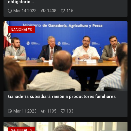
obligatorio...
Mar 14 2023
1408
115
NACIONALES
Ganadería subsidiará ración a productores familiares
Mar 11 2023
1195
133
NACIONALES