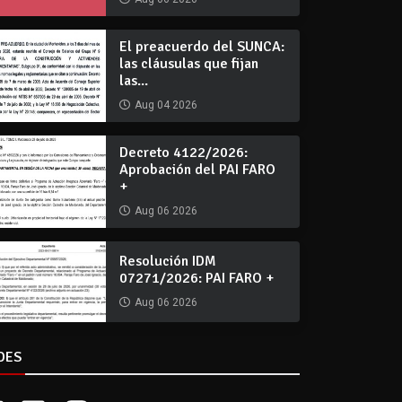
El preacuerdo del SUNCA:
las cláusulas que fijan
las...
Aug 04 2026
Decreto 4122/2026:
Aprobación del PAI FARO
+
Aug 06 2026
Resolución IDM
07271/2026: PAI FARO +
Aug 06 2026
DES