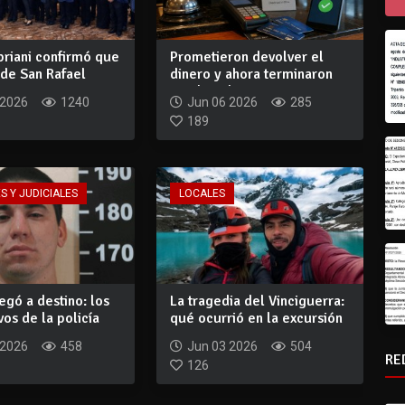
priani confirmó que
Prometieron devolver el
 de San Rafael
dinero y ahora terminaron
.
condenados...
 2026
1240
Jun 06 2026
285
189
S Y JUDICIALES
LOCALES
egó a destino: los
La tragedia del Vinciguerra:
vos de la policía
qué ocurrió en la excursión
que...
 2026
458
Jun 03 2026
504
RE
126