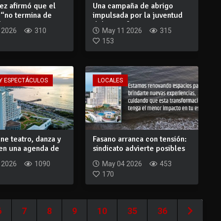
z afirmó que el
Una campaña de abrigo
 “no termina de
impulsada por la juventud
y c...
del FA ya fu...
 2026
310
May 11 2026
315
153
Y ESPECTÁCULOS
LOCALES
ne teatro, danza y
Fasano arranca con tensión:
 en una agenda de
sindicato advierte posibles
reco...
 2026
1090
May 04 2026
453
170
6
7
8
9
10
35
36