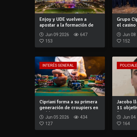
Enjoy y UDE vuelven a
Grupo Ci
apostar a la formación de
el casino
talento para...
abrirá e..
Jun 09 2026
647
Jun 08
153
152
INTERÉS GENERAL
POLICIALE
Cipriani forma a su primera
Jacobo ll
generación de croupiers en
11 objeti
Maldo...
fuero...
Jun 05 2026
434
Jun 04
127
164