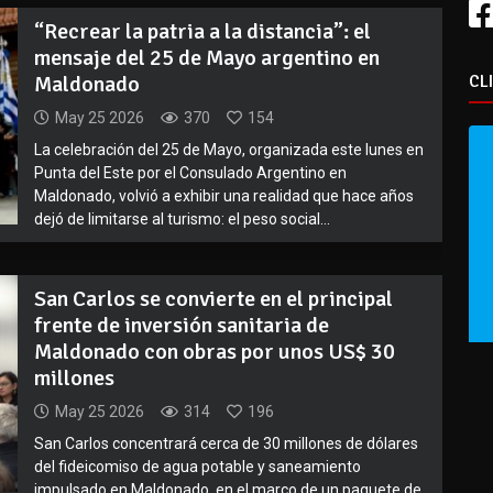
“Recrear la patria a la distancia”: el
mensaje del 25 de Mayo argentino en
Maldonado
CL
May 25 2026
370
154
La celebración del 25 de Mayo, organizada este lunes en
Punta del Este por el Consulado Argentino en
Maldonado, volvió a exhibir una realidad que hace años
dejó de limitarse al turismo: el peso social...
San Carlos se convierte en el principal
frente de inversión sanitaria de
Maldonado con obras por unos US$ 30
millones
May 25 2026
314
196
San Carlos concentrará cerca de 30 millones de dólares
del fideicomiso de agua potable y saneamiento
impulsado en Maldonado, en el marco de un paquete de