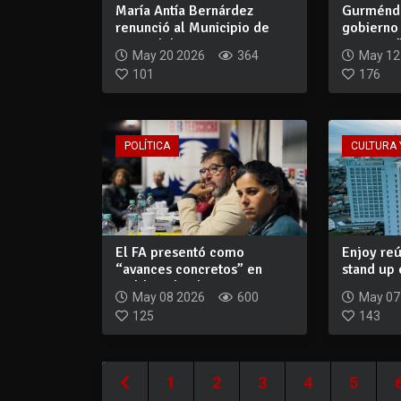
María Antía Bernárdez
Gurménde
renunció al Municipio de
gobierno
Punta del Est...
empezar” 
May 20 2026
364
May 12
101
176
POLÍTICA
CULTURA 
El FA presentó como
Enjoy reú
“avances concretos” en
stand up
Maldonado obras y...
mayo c...
May 08 2026
600
May 07
125
143
1
2
3
4
5