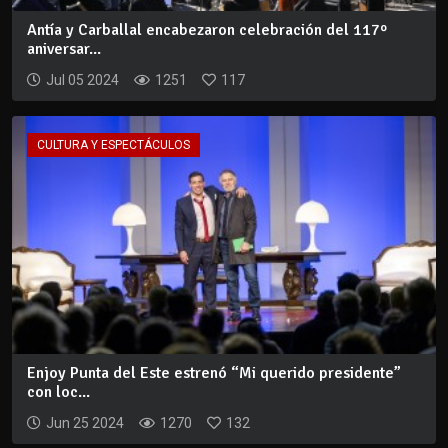
Antía y Carballal encabezaron celebración del 117º
aniversar...
Jul 05 2024
1251
117
CULTURA Y ESPECTÁCULOS
Enjoy Punta del Este estrenó “Mi querido presidente”
con loc...
Jun 25 2024
1270
132