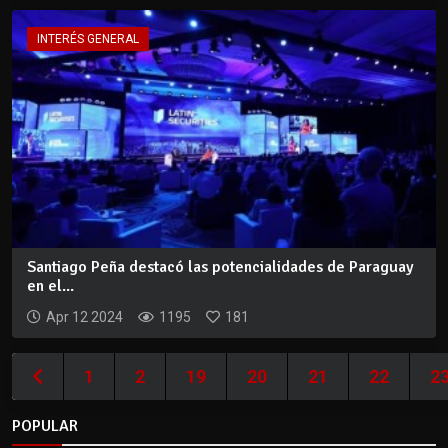
INTERÉS GENERAL
Santiago Peña destacó las potencialidades de Paraguay
en el...
Apr 12 2024
1195
181
1
2
19
20
21
22
2
POPULAR