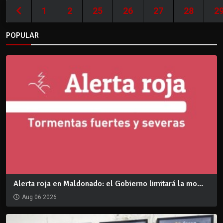
1
2
25
26
27
28
2
POPULAR
Alerta roja en Maldonado: el Gobierno limitará la mo...
Aug 06 2026