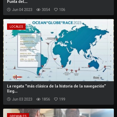
Punta del...
Jun 04 2023
3054
106
LOCALES
La regata “más clásica de la historia de la navegación”
lleg...
Jun 03 2023
1856
199
GREMIALES