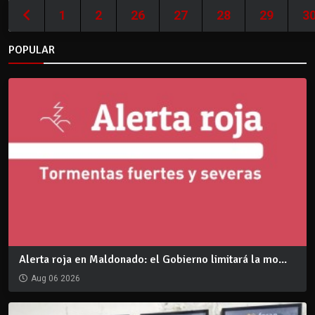
1
2
26
27
28
29
3
POPULAR
Alerta roja en Maldonado: el Gobierno limitará la mo...
Aug 06 2026