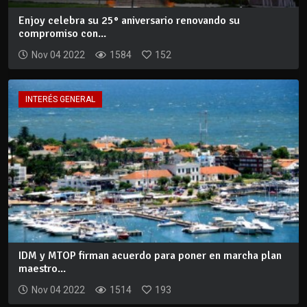
Enjoy celebra su 25° aniversario renovando su
compromiso con...
Nov 04 2022
1584
152
INTERÉS GENERAL
IDM y MTOP firman acuerdo para poner en marcha plan
maestro...
Nov 04 2022
1514
193