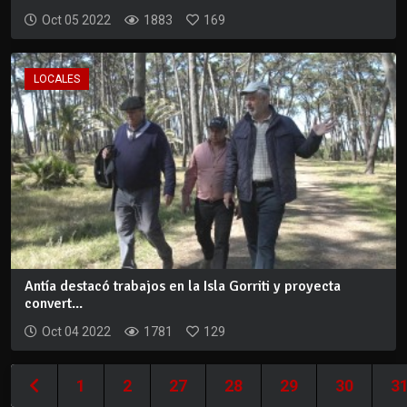
Oct 05 2022
1883
169
LOCALES
Antía destacó trabajos en la Isla Gorriti y proyecta
convert...
Oct 04 2022
1781
129
1
2
27
28
29
30
3