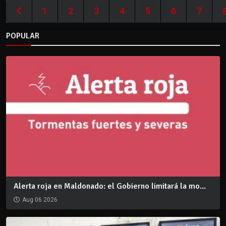
1
2
3
4
5
6
7
POPULAR
Alerta roja en Maldonado: el Gobierno limitará la mo...
Aug 06 2026