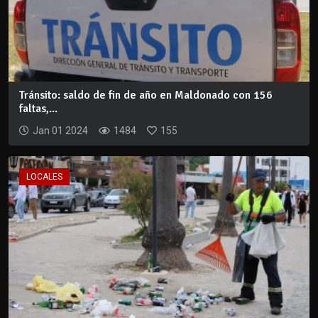
Tránsito: saldo de fin de año en Maldonado con 156
faltas,...
Jan 01 2024
1484
155
LOCALES