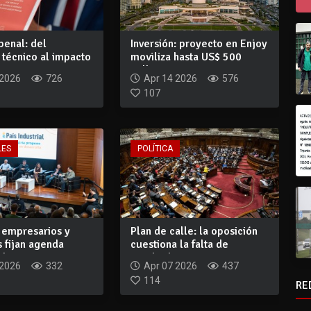
penal: del
Inversión: proyecto en Enjoy
técnico al impacto
moviliza hasta US$ 500
ecu...
millones...
 2026
726
Apr 14 2026
576
107
LES
POLÍTICA
: empresarios y
Plan de calle: la oposición
s fijan agenda
cuestiona la falta de
l...
resultados...
 2026
332
Apr 07 2026
437
114
RE