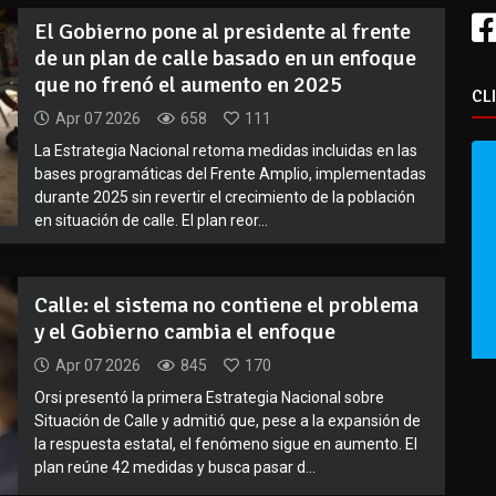
El Gobierno pone al presidente al frente
de un plan de calle basado en un enfoque
que no frenó el aumento en 2025
CL
Apr 07 2026
658
111
La Estrategia Nacional retoma medidas incluidas en las
bases programáticas del Frente Amplio, implementadas
durante 2025 sin revertir el crecimiento de la población
en situación de calle. El plan reor...
Calle: el sistema no contiene el problema
y el Gobierno cambia el enfoque
Apr 07 2026
845
170
Orsi presentó la primera Estrategia Nacional sobre
Situación de Calle y admitió que, pese a la expansión de
la respuesta estatal, el fenómeno sigue en aumento. El
plan reúne 42 medidas y busca pasar d...