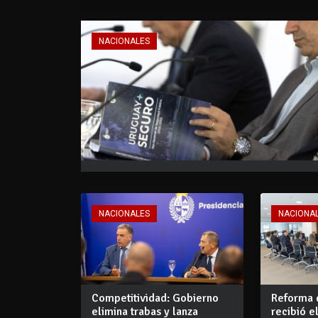
NACIONALES
NACIONALES
NACIONA
Competitividad: Gobierno
Reforma 
elimina trabas y lanza
recibió e