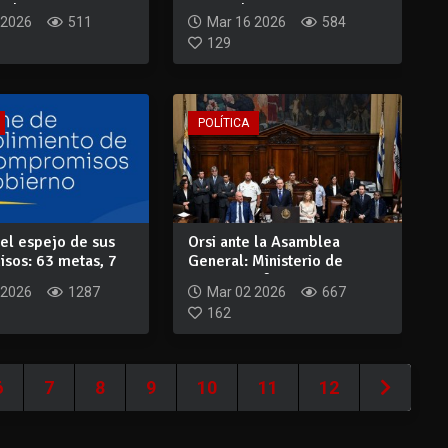
el...
nacional con eje en...
 2026
511
Mar 16 2026
584
129
POLÍTICA
 el espejo de sus
Orsi ante la Asamblea
sos: 63 metas, 7
General: Ministerio de
.
Justicia, refor...
 2026
1287
Mar 02 2026
667
162
6
7
8
9
10
11
12