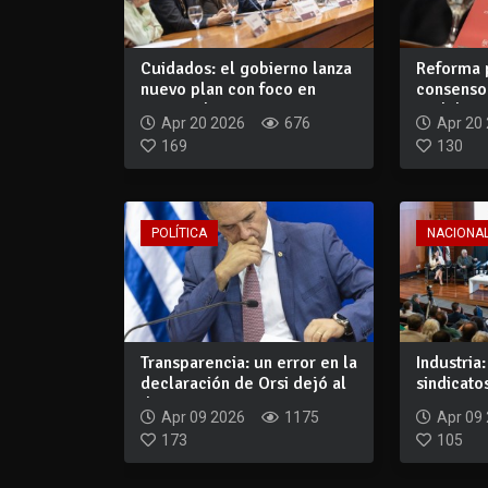
Cuidados: el gobierno lanza
Reforma 
nuevo plan con foco en
consenso 
universal...
real, la s
Apr 20 2026
676
Apr 20
169
130
POLÍTICA
NACIONA
Transparencia: un error en la
Industria
declaración de Orsi dejó al
sindicato
de...
propia y e
Apr 09 2026
1175
Apr 09
173
105