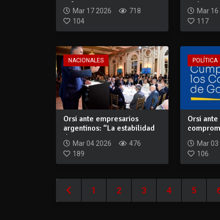
reforma para...
rediseñar 
Mar 17 2026
718
Mar 16
104
117
NACIONALES
POLÍTICA
Orsi ante empresarios
Orsi ante
argentinos: “La estabilidad
compromi
de Uruguay...
priorida..
Mar 04 2026
476
Mar 03
189
106
1
2
3
4
5