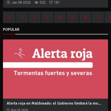
Jan 08 2026
532
181
1
2
3
4
5
6
7
POPULAR
Alerta roja en Maldonado: el Gobierno limitará la mo...
Aug 06 2026