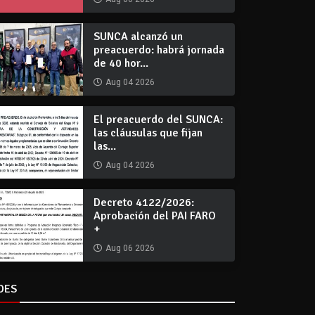
SUNCA alcanzó un
preacuerdo: habrá jornada
de 40 hor...
Aug 04 2026
El preacuerdo del SUNCA:
las cláusulas que fijan
las...
Aug 04 2026
Decreto 4122/2026:
Aprobación del PAI FARO
+
Aug 06 2026
DES