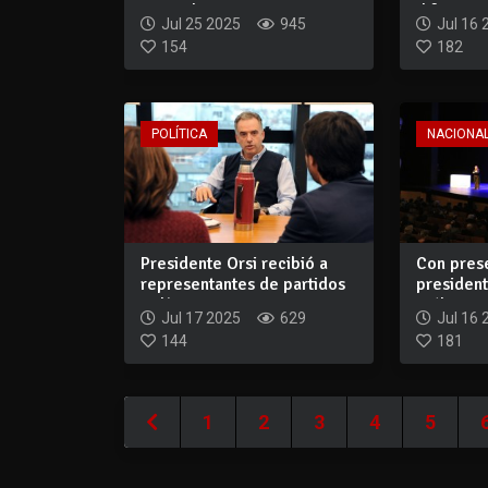
no implica...
diferente.
Jul 25 2025
945
Jul 16 
154
182
POLÍTICA
NACIONA
Presidente Orsi recibió a
Con pres
representantes de partidos
president
polític...
Diálogo S
Jul 17 2025
629
Jul 16 
144
181
1
2
3
4
5