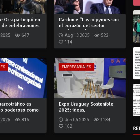
e Orsi participó en
Cardona: “Las mipymes son
 de celebraciones
el corazón del sector
productivo d...
 2025
647
Aug 13 2025
523
114
LES
EMPRESARIALES
 narcotráfico es
Expo Uruguay Sostenible
do poderoso como
2025: ideas,
...
emprendimientos y accio...
 2025
816
Jun 05 2025
1184
162
RE