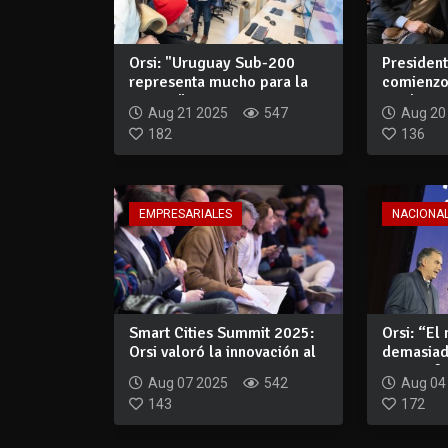
Orsi: "Uruguay Sub-200
President
representa mucho para la
comienzo
ciencia"
por l...
Aug 21 2025
547
Aug 20
182
136
EMPRESARIALES
NACIONA
Smart Cities Summit 2025:
Orsi: “El
Orsi valoró la innovación al
demasia
servi...
para enfre
Aug 07 2025
542
Aug 04
143
172