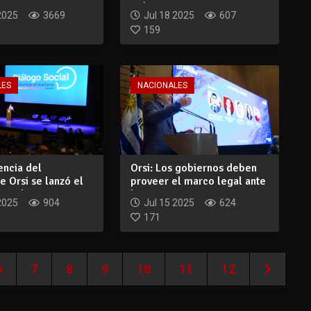
..
gobierno nacion...
2025
3669
Jul 18 2025
607
159
LES
NACIONALES
encia del
Orsi: Los gobiernos deben
e Orsi se lanzó el
proveer el marco legal ante
ocial...
los av...
2025
904
Jul 15 2025
624
171
6
7
8
9
10
11
12