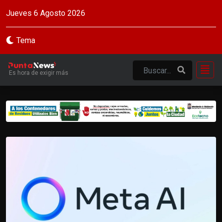
Jueves 6 Agosto 2026
Tema
Es hora de exigir más