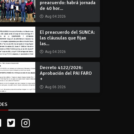
preacuerdo: habrá jornada
de 40 hor...
Aug 04 2026
El preacuerdo del SUNCA:
las cláusulas que fijan
las...
Aug 04 2026
Decreto 4122/2026:
Aprobación del PAI FARO
+
Aug 06 2026
DES