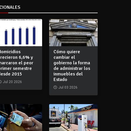
CIONALES
Homicidios
Cómo quiere
crecieron 6,6% y
cambiar el
marcaron el peor
gobierno la forma
primer semestre
de administrar los
desde 2015
inmuebles del
Estado
Jul 20 2026
Jul 03 2026