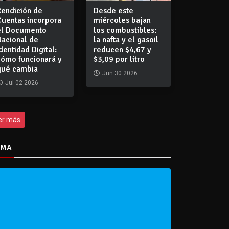
Rendición de
Desde este
Cuentas incorpora
miércoles bajan
el Documento
los combustibles:
Nacional de
la nafta y el gasoil
dentidad Digital:
reducen $4,67 y
cómo funcionará y
$3,09 por litro
qué cambia
Jun 30 2026
Jul 02 2026
er más
IMA