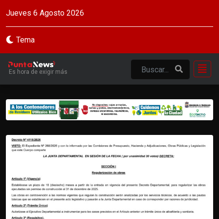
Jueves 6 Agosto 2026
Tema
Es hora de exigir más