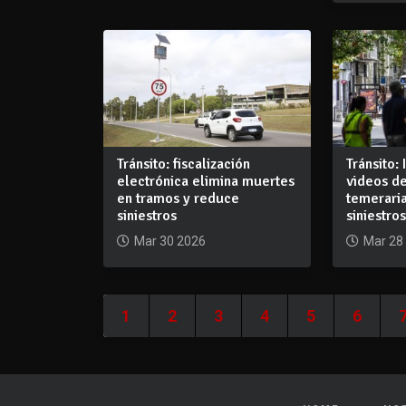
Tránsito: fiscalización
Tránsito:
electrónica elimina muertes
videos d
en tramos y reduce
temeraria
siniestros
siniestro
Mar 30 2026
Mar 28
1
2
3
4
5
6