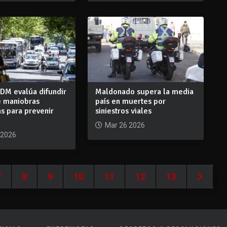
 IDM evalúa difundir
Maldonado supera la media
e maniobras
país en muertes por
s para prevenir
siniestros viales
s
Mar 26 2026
 2026
7
8
9
10
11
12
13