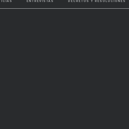
TICIAS
ENTREVISTAS
DECRETOS Y RESOLUCIONES