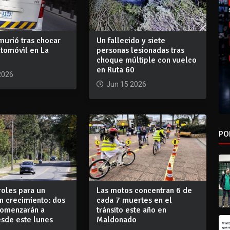
murió tras chocar
Un fallecido y siete
utomóvil en La
personas lesionadas tras
choque múltiple con vuelco
en Ruta 60
2026
Jun 15 2026
PO
roles para un
Las motos concentran 6 de
en crecimiento: dos
cada 7 muertes en el
comenzarán a
tránsito este año en
esde este lunes
Maldonado