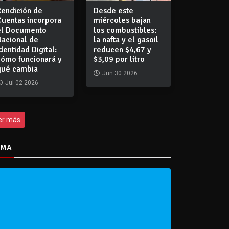
Rendición de
Desde este
Cuentas incorpora
miércoles bajan
el Documento
los combustibles:
Nacional de
la nafta y el gasoil
dentidad Digital:
reducen $4,67 y
cómo funcionará y
$3,09 por litro
qué cambia
Jun 30 2026
Jul 02 2026
er más
IMA