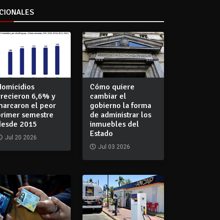
CIONALES
Homicidios
Cómo quiere
crecieron 6,6% y
cambiar el
marcaron el peor
gobierno la forma
primer semestre
de administrar los
desde 2015
inmuebles del
Estado
Jul 20 2026
Jul 03 2026