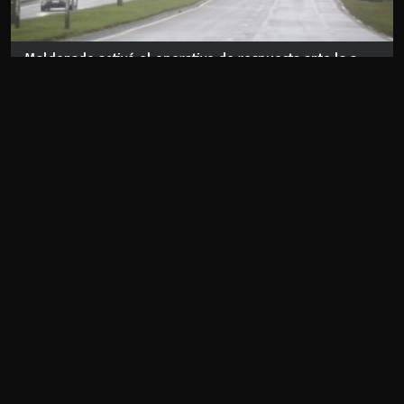
Maldonado activó el operativo de respuesta ante la a...
Aug 06 2026
REDES