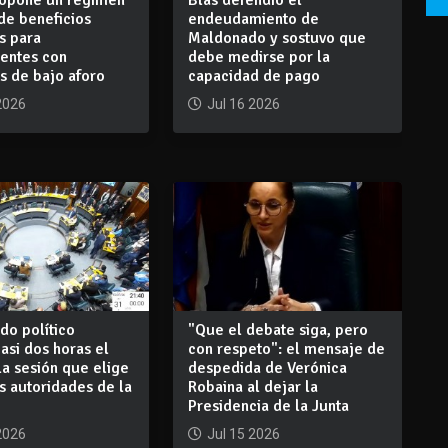
de beneficios
endeudamiento de
os para
Maldonado y sostuvo que
yentes con
debe medirse por la
s de bajo aforo
capacidad de pago
2026
Jul 16 2026
do político
"Que el debate siga, pero
si dos horas el
con respeto": el mensaje de
 la sesión que elige
despedida de Verónica
s autoridades de la
Robaina al dejar la
Presidencia de la Junta
2026
Jul 15 2026