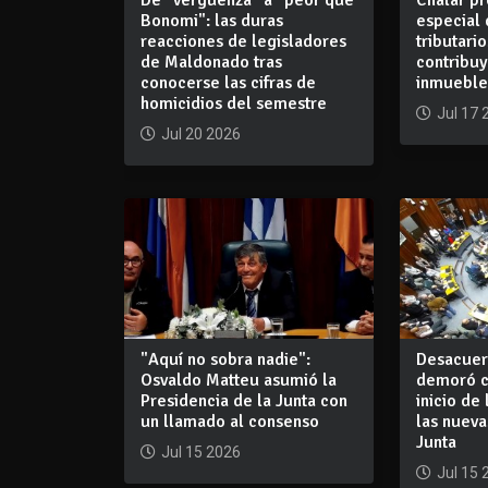
Bonomi": las duras
especial 
reacciones de legisladores
tributari
de Maldonado tras
contribu
conocerse las cifras de
inmueble
homicidios del semestre
Jul 17 
Jul 20 2026
"Aquí no sobra nadie":
Desacuer
Osvaldo Matteu asumió la
demoró ca
Presidencia de la Junta con
inicio de
un llamado al consenso
las nueva
Junta
Jul 15 2026
Jul 15 