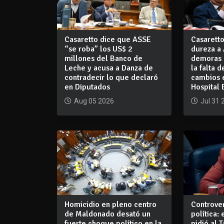
Casaretto dice que ASSE
Casarett
“se roba” los US$ 2
dureza a 
millones del Banco de
demoras 
Leche y acusa a Danza de
la falta d
contradecir lo que declaró
cambios e
en Diputados
Hospital 
Aug 05 2026
Jul 31 
Homicidio en pleno centro
Controver
de Maldonado desató un
política:
fuerte choque político en la
pidió al 