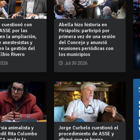
o cuestionó con
Abella hizo historia en
ASSE por las
Piriápolis: participó por
en la ampliación,
primera vez de una sesión
e anestesistas y
del Concejo y anunció
n la gestión del
reuniones periódicas con
Elbio Rivero
los municipios
2026
Jul 30 2026
sia animalista y
Jorge Curbelo cuestionó el
 edil Rita Colombo
procedimiento de ASSE y
TCA anular la
afirmó que se busca