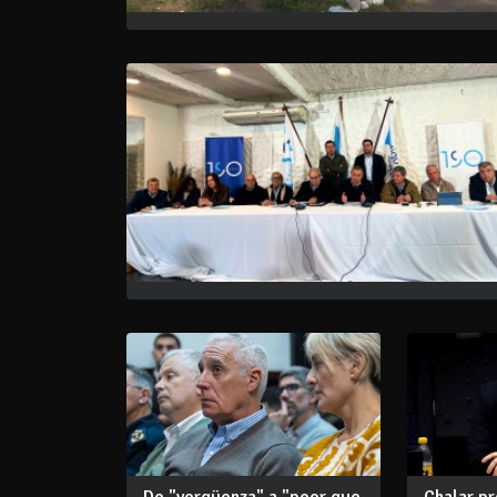
De "vergüenza" a "peor que
Chalar p