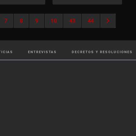
7
8
9
10
43
44
TICIAS
ENTREVISTAS
DECRETOS Y RESOLUCIONES